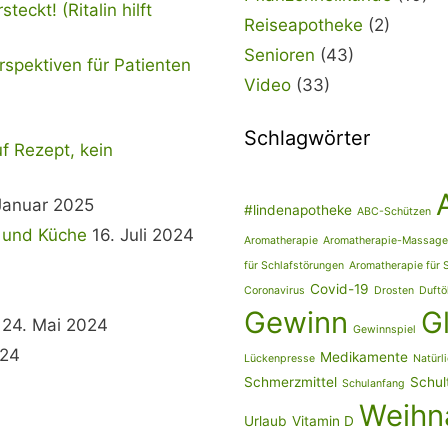
eckt! (Ritalin hilft
Reiseapotheke
(2)
Senioren
(43)
spektiven für Patienten
Video
(33)
Schlagwörter
uf Rezept, kein
Januar 2025
#lindenapotheke
ABC-Schützen
t und Küche
16. Juli 2024
Aromatherapie
Aromatherapie-Massage
für Schlafstörungen
Aromatherapie für 
Covid-19
Coronavirus
Drosten
Duftö
Gewinn
G
24. Mai 2024
Gewinnspiel
024
Medikamente
Lückenpresse
Natürli
Schmerzmittel
Schul
Schulanfang
Weihn
Urlaub
Vitamin D