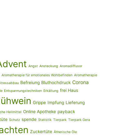
Advent
Angst
Ansteckung
Aromadiffusor
Aromatherapie für emotionales Wohlbefinden
Aromatherapie
Corona
Befreiung
Bluthochdruck
Stressabbau
frei Haus
le
Entspannungstechniken
Erkältung
lühwein
Grippe
Impfung
Lieferung
Online Apotheke
payback
che Heilmittel
tüte
spende
Schutz
Statistik
Tierpark
Tierpark Gera
achten
Zuckertüte
Ätherische Öle