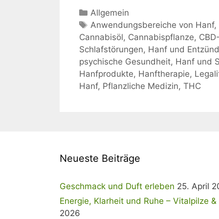
Kategorien
Allgemein
Schlagwörter
Anwendungsbereiche von Hanf
Cannabisöl
,
Cannabispflanze
,
CBD-
Schlafstörungen
,
Hanf und Entzün
psychische Gesundheit
,
Hanf und 
Hanfprodukte
,
Hanftherapie
,
Legal
Hanf
,
Pflanzliche Medizin
,
THC
Neueste Beiträge
Geschmack und Duft erleben
25. April 
Energie, Klarheit und Ruhe – Vitalpilze 
2026