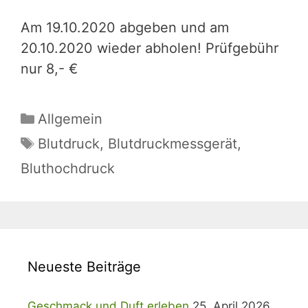
Am 19.10.2020 abgeben und am
20.10.2020 wieder abholen! Prüfgebühr
nur 8,- €
Kategorien
Allgemein
Schlagwörter
Blutdruck
,
Blutdruckmessgerät
,
Bluthochdruck
Neueste Beiträge
Geschmack und Duft erleben
25. April 2026