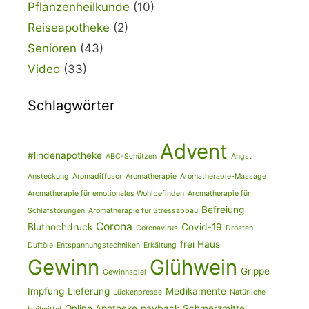
Pflanzenheilkunde
(10)
Reiseapotheke
(2)
Senioren
(43)
Video
(33)
Schlagwörter
Advent
#lindenapotheke
ABC-Schützen
Angst
Ansteckung
Aromadiffusor
Aromatherapie
Aromatherapie-Massage
Aromatherapie für emotionales Wohlbefinden
Aromatherapie für
Befreiung
Schlafstörungen
Aromatherapie für Stressabbau
Corona
Bluthochdruck
Covid-19
Coronavirus
Drosten
frei Haus
Duftöle
Entspannungstechniken
Erkältung
Gewinn
Glühwein
Grippe
Gewinnspiel
Impfung
Lieferung
Medikamente
Lückenpresse
Natürliche
Online Apotheke
payback
Schmerzmittel