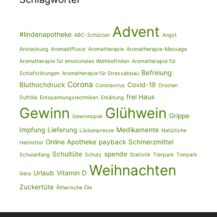
Advent
#lindenapotheke
ABC-Schützen
Angst
Ansteckung
Aromadiffusor
Aromatherapie
Aromatherapie-Massage
Aromatherapie für emotionales Wohlbefinden
Aromatherapie für
Befreiung
Schlafstörungen
Aromatherapie für Stressabbau
Corona
Bluthochdruck
Covid-19
Coronavirus
Drosten
frei Haus
Duftöle
Entspannungstechniken
Erkältung
Gewinn
Glühwein
Grippe
Gewinnspiel
Impfung
Lieferung
Medikamente
Lückenpresse
Natürliche
Online Apotheke
payback
Schmerzmittel
Heilmittel
Schultüte
spende
Schulanfang
Schutz
Statistik
Tierpark
Tierpark
Weihnachten
Urlaub
Vitamin D
Gera
Zuckertüte
Ätherische Öle