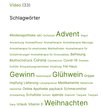
Video
(33)
Schlagwörter
Advent
#lindenapotheke
ABC-Schützen
Angst
Ansteckung
Aromadiffusor
Aromatherapie
Aromatherapie-Massage
Aromatherapie für emotionales Wohlbefinden
Aromatherapie für
Befreiung
Schlafstörungen
Aromatherapie für Stressabbau
Corona
Bluthochdruck
Covid-19
Coronavirus
Drosten
frei Haus
Duftöle
Entspannungstechniken
Erkältung
Gewinn
Glühwein
Grippe
Gewinnspiel
Impfung
Lieferung
Medikamente
Lückenpresse
Natürliche
Online Apotheke
payback
Schmerzmittel
Heilmittel
Schultüte
spende
Schulanfang
Schutz
Statistik
Tierpark
Tierpark
Weihnachten
Urlaub
Vitamin D
Gera