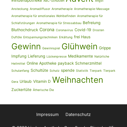
#lindenapotheke
ABC-Schützen
Angst
Ansteckung
Aromadiffusor
Aromatherapie
Aromatherapie-Massage
Aromatherapie für emotionales Wohlbefinden
Aromatherapie für
Befreiung
Schlafstörungen
Aromatherapie für Stressabbau
Corona
Bluthochdruck
Covid-19
Coronavirus
Drosten
frei Haus
Duftöle
Entspannungstechniken
Erkältung
Gewinn
Glühwein
Grippe
Gewinnspiel
Impfung
Lieferung
Medikamente
Lückenpresse
Natürliche
Online Apotheke
payback
Schmerzmittel
Heilmittel
Schultüte
spende
Schulanfang
Schutz
Statistik
Tierpark
Tierpark
Weihnachten
Urlaub
Vitamin D
Gera
Zuckertüte
Ätherische Öle
Impressum
Datenschutz