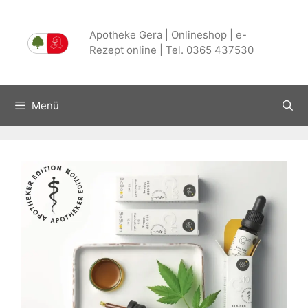
Zum
Inhalt
Apotheke Gera | Onlineshop | e-
springen
Rezept online | Tel. 0365 437530
Menü