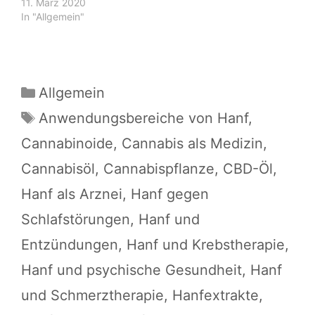
11. März 2020
In "Allgemein"
Kategorien
Allgemein
Schlagwörter
Anwendungsbereiche von Hanf
,
Cannabinoide
,
Cannabis als Medizin
,
Cannabisöl
,
Cannabispflanze
,
CBD-Öl
,
Hanf als Arznei
,
Hanf gegen
Schlafstörungen
,
Hanf und
Entzündungen
,
Hanf und Krebstherapie
,
Hanf und psychische Gesundheit
,
Hanf
und Schmerztherapie
,
Hanfextrakte
,