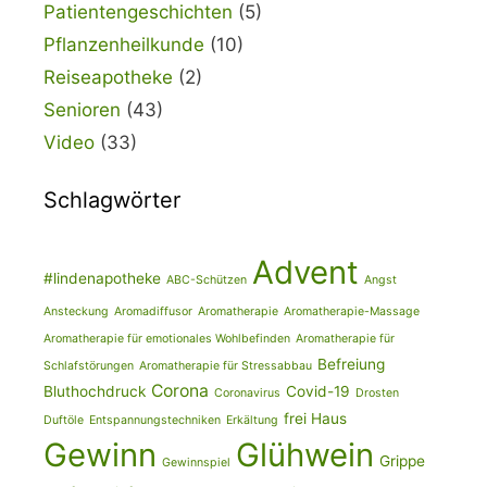
Patientengeschichten
(5)
Pflanzenheilkunde
(10)
Reiseapotheke
(2)
Senioren
(43)
Video
(33)
Schlagwörter
Advent
#lindenapotheke
ABC-Schützen
Angst
Ansteckung
Aromadiffusor
Aromatherapie
Aromatherapie-Massage
Aromatherapie für emotionales Wohlbefinden
Aromatherapie für
Befreiung
Schlafstörungen
Aromatherapie für Stressabbau
Corona
Bluthochdruck
Covid-19
Coronavirus
Drosten
frei Haus
Duftöle
Entspannungstechniken
Erkältung
Gewinn
Glühwein
Grippe
Gewinnspiel