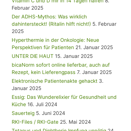
Vitamin C und D mir in 14 Tagen halfen
8.
Februar 2025
Der ADHS-Mythos: Was wirklich
dahintersteckt! (Ritalin hilft nicht!)
5. Februar
2025
Hyperthermie in der Onkologie: Neue
Perspektiven für Patienten
21. Januar 2025
UNTER DIE HAUT
15. Januar 2025
bicaNorm sofort online lieferbar, auch auf
Rezept, kein Lieferengpass
7. Januar 2025
Elektronische Patientenakte gehackt
3.
Januar 2025
Essig: Das Wunderelixier für Gesundheit und
Küche
16. Juli 2024
Sauerteig
5. Juni 2024
RKI-Files / RKI-Gate
25. Mai 2024
Tetanus und Diphtherie Impfung unnötig
24.