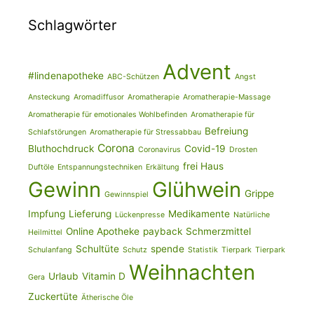
Schlagwörter
Advent
#lindenapotheke
ABC-Schützen
Angst
Ansteckung
Aromadiffusor
Aromatherapie
Aromatherapie-Massage
Aromatherapie für emotionales Wohlbefinden
Aromatherapie für
Befreiung
Schlafstörungen
Aromatherapie für Stressabbau
Corona
Bluthochdruck
Covid-19
Coronavirus
Drosten
frei Haus
Duftöle
Entspannungstechniken
Erkältung
Gewinn
Glühwein
Grippe
Gewinnspiel
Impfung
Lieferung
Medikamente
Lückenpresse
Natürliche
Online Apotheke
payback
Schmerzmittel
Heilmittel
Schultüte
spende
Schulanfang
Schutz
Statistik
Tierpark
Tierpark
Weihnachten
Urlaub
Vitamin D
Gera
Zuckertüte
Ätherische Öle