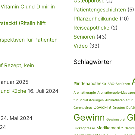
Osteoporose
(2)
 Vitamin C und D mir in
Patientengeschichten
(5)
Pflanzenheilkunde
(10)
eckt! (Ritalin hilft
Reiseapotheke
(2)
Senioren
(43)
spektiven für Patienten
Video
(33)
Schlagwörter
uf Rezept, kein
Januar 2025
#lindenapotheke
ABC-Schützen
t und Küche
16. Juli 2024
Aromatherapie
Aromatherapie-Massage
für Schlafstörungen
Aromatherapie für 
Covid-19
Coronavirus
Drosten
Duftö
Gewinn
G
24. Mai 2024
Gewinnspiel
024
Medikamente
Lückenpresse
Natürli