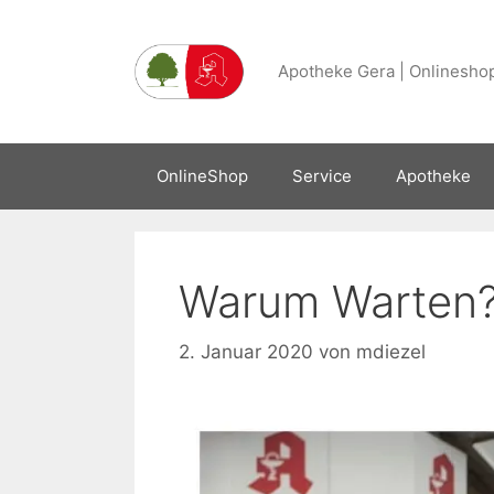
Zum
Inhalt
Apotheke Gera | Onlineshop
springen
OnlineShop
Service
Apotheke
Warum Warten
2. Januar 2020
von
mdiezel