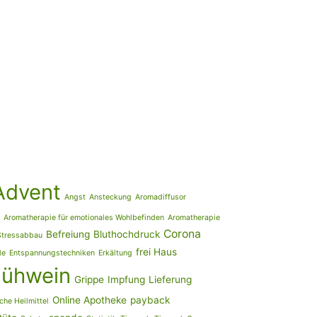
Advent
Angst
Ansteckung
Aromadiffusor
Aromatherapie für emotionales Wohlbefinden
Aromatherapie
Corona
Befreiung
Bluthochdruck
Stressabbau
frei Haus
le
Entspannungstechniken
Erkältung
lühwein
Grippe
Impfung
Lieferung
Online Apotheke
payback
che Heilmittel