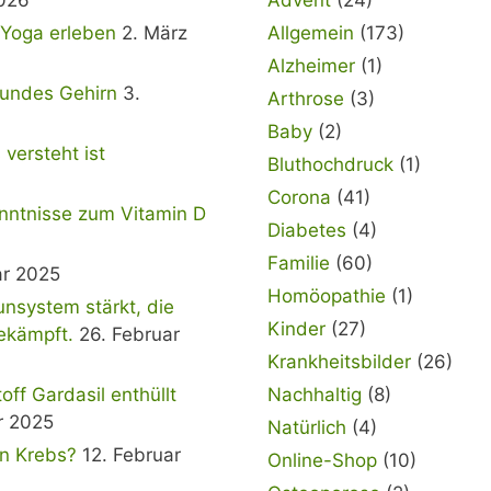
& Yoga erleben
2. März
Allgemein
(173)
Alzheimer
(1)
sundes Gehirn
3.
Arthrose
(3)
Baby
(2)
versteht ist
Bluthochdruck
(1)
Corona
(41)
nntnisse zum Vitamin D
Diabetes
(4)
Familie
(60)
ar 2025
Homöopathie
(1)
nsystem stärkt, die
Kinder
(27)
ekämpft.
26. Februar
Krankheitsbilder
(26)
f Gardasil enthüllt
Nachhaltig
(8)
r 2025
Natürlich
(4)
en Krebs?
12. Februar
Online-Shop
(10)