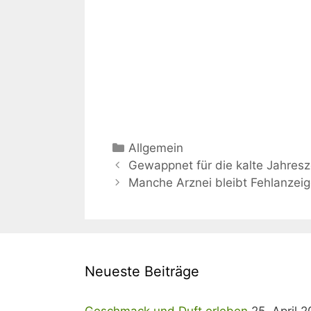
Kategorien
Allgemein
Gewappnet für die kalte Jahresz
Manche Arznei bleibt Fehlanzei
Neueste Beiträge
Geschmack und Duft erleben
25. April 