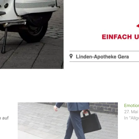
Emotio
27. Ma
n auf
In "All