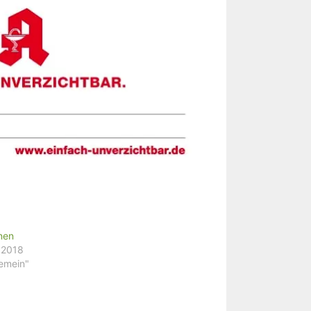
nen
i 2018
gemein"