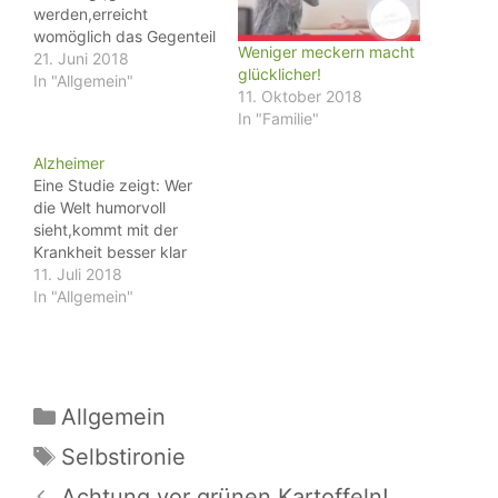
werden,erreicht
womöglich das Gegenteil
Weniger meckern macht
21. Juni 2018
glücklicher!
In "Allgemein"
11. Oktober 2018
In "Familie"
Alzheimer
Eine Studie zeigt: Wer
die Welt humorvoll
sieht,kommt mit der
Krankheit besser klar
11. Juli 2018
In "Allgemein"
Kategorien
Allgemein
Schlagwörter
Selbstironie
Achtung vor grünen Kartoffeln!