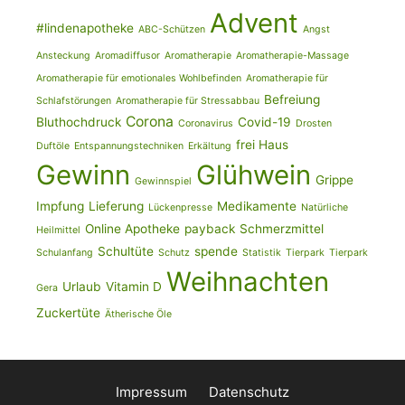
Advent
#lindenapotheke
ABC-Schützen
Angst
Ansteckung
Aromadiffusor
Aromatherapie
Aromatherapie-Massage
Aromatherapie für emotionales Wohlbefinden
Aromatherapie für
Befreiung
Schlafstörungen
Aromatherapie für Stressabbau
Corona
Bluthochdruck
Covid-19
Coronavirus
Drosten
frei Haus
Duftöle
Entspannungstechniken
Erkältung
Gewinn
Glühwein
Grippe
Gewinnspiel
Impfung
Lieferung
Medikamente
Lückenpresse
Natürliche
Online Apotheke
payback
Schmerzmittel
Heilmittel
Schultüte
spende
Schulanfang
Schutz
Statistik
Tierpark
Tierpark
Weihnachten
Urlaub
Vitamin D
Gera
Zuckertüte
Ätherische Öle
Impressum
Datenschutz