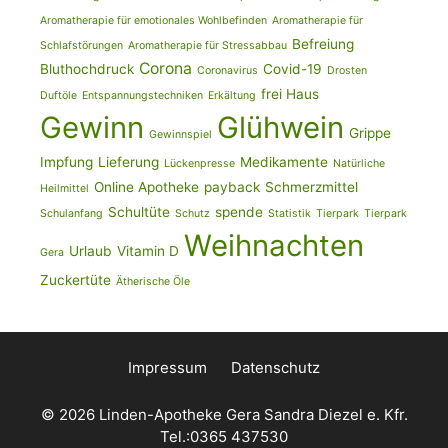
Aromatherapie für emotionales Wohlbefinden
Aromatherapie für
Befreiung
Schlafstörungen
Aromatherapie für Stressabbau
Corona
Bluthochdruck
Covid-19
Coronavirus
Drosten
frei Haus
Duftöle
Entspannungstechniken
Erkältung
Gewinn
Glühwein
Grippe
Gewinnspiel
Impfung
Lieferung
Medikamente
Lückenpresse
Natürliche
Online Apotheke
payback
Schmerzmittel
Heilmittel
Schultüte
spende
Schulanfang
Schutz
Statistik
Tierpark
Tierpark
Weihnachten
Urlaub
Vitamin D
Gera
Zuckertüte
Ätherische Öle
Impressum
Datenschutz
© 2026 Linden-Apotheke Gera Sandra Diezel e. Kfr.
Tel.:0365 437530