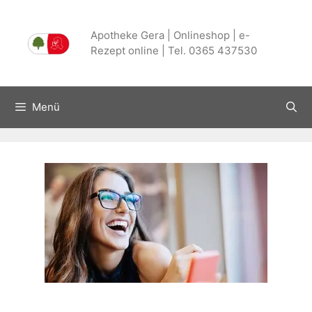
Zum
Inhalt
Apotheke Gera | Onlineshop | e-
springen
Rezept online | Tel. 0365 437530
Menü