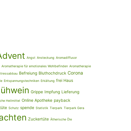
Advent
Angst
Ansteckung
Aromadiffusor
Aromatherapie für emotionales Wohlbefinden
Aromatherapie
Corona
Befreiung
Bluthochdruck
Stressabbau
frei Haus
le
Entspannungstechniken
Erkältung
lühwein
Grippe
Impfung
Lieferung
Online Apotheke
payback
che Heilmittel
tüte
spende
Schutz
Statistik
Tierpark
Tierpark Gera
achten
Zuckertüte
Ätherische Öle