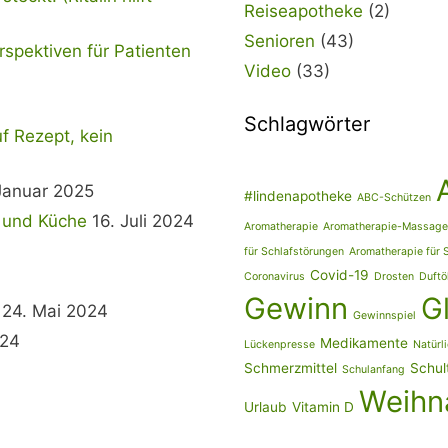
Reiseapotheke
(2)
Senioren
(43)
spektiven für Patienten
Video
(33)
Schlagwörter
uf Rezept, kein
Januar 2025
#lindenapotheke
ABC-Schützen
t und Küche
16. Juli 2024
Aromatherapie
Aromatherapie-Massage
für Schlafstörungen
Aromatherapie für 
Covid-19
Coronavirus
Drosten
Duftö
Gewinn
G
24. Mai 2024
Gewinnspiel
024
Medikamente
Lückenpresse
Natürli
Schmerzmittel
Schul
Schulanfang
Weihn
Urlaub
Vitamin D