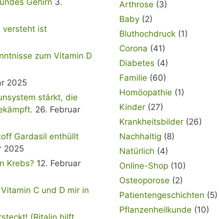
sundes Gehirn
3.
Arthrose
(3)
Baby
(2)
versteht ist
Bluthochdruck
(1)
Corona
(41)
nntnisse zum Vitamin D
Diabetes
(4)
Familie
(60)
ar 2025
Homöopathie
(1)
nsystem stärkt, die
Kinder
(27)
ekämpft.
26. Februar
Krankheitsbilder
(26)
f Gardasil enthüllt
Nachhaltig
(8)
r 2025
Natürlich
(4)
en Krebs?
12. Februar
Online-Shop
(10)
Osteoporose
(2)
 Vitamin C und D mir in
Patientengeschichten
(5)
Pflanzenheilkunde
(10)
eckt! (Ritalin hilft