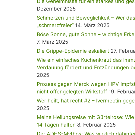
Die Geheimnisse für ein starkes und ge
Dezember 2025
Schmerzen und Beweglichkeit – Wer das 
„schmerzfreier“
14. März 2025
Böse Sonne, gute Sonne – wichtige Erke
7. März 2025
Die Grippe-Epidemie eskaliert
27. Febru
Wie ein einfaches Küchenkraut das Immu
Verdauung fördert und Entzündungen b
2025
Prozess gegen Merck wegen HPV Impfstof
nicht offengelegten Wirkstoff
19. Februa
Wer heilt, hat recht #2 – Ivermectin geg
2025
Meine Heilungsreise mit Gürtelrose: Wie
14 Tagen halfen
8. Februar 2025
Der ADHS-Mythos: Was wirklich dahinterst