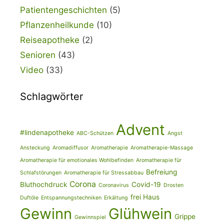
Patientengeschichten
(5)
Pflanzenheilkunde
(10)
Reiseapotheke
(2)
Senioren
(43)
Video
(33)
Schlagwörter
Advent
#lindenapotheke
ABC-Schützen
Angst
Ansteckung
Aromadiffusor
Aromatherapie
Aromatherapie-Massage
Aromatherapie für emotionales Wohlbefinden
Aromatherapie für
Befreiung
Schlafstörungen
Aromatherapie für Stressabbau
Corona
Bluthochdruck
Covid-19
Coronavirus
Drosten
frei Haus
Duftöle
Entspannungstechniken
Erkältung
Gewinn
Glühwein
Grippe
Gewinnspiel