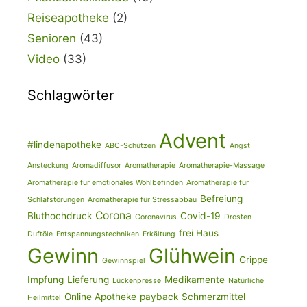
Reiseapotheke
(2)
Senioren
(43)
Video
(33)
Schlagwörter
Advent
#lindenapotheke
ABC-Schützen
Angst
Ansteckung
Aromadiffusor
Aromatherapie
Aromatherapie-Massage
Aromatherapie für emotionales Wohlbefinden
Aromatherapie für
Befreiung
Schlafstörungen
Aromatherapie für Stressabbau
Corona
Bluthochdruck
Covid-19
Coronavirus
Drosten
frei Haus
Duftöle
Entspannungstechniken
Erkältung
Gewinn
Glühwein
Grippe
Gewinnspiel
Impfung
Lieferung
Medikamente
Lückenpresse
Natürliche
Online Apotheke
payback
Schmerzmittel
Heilmittel