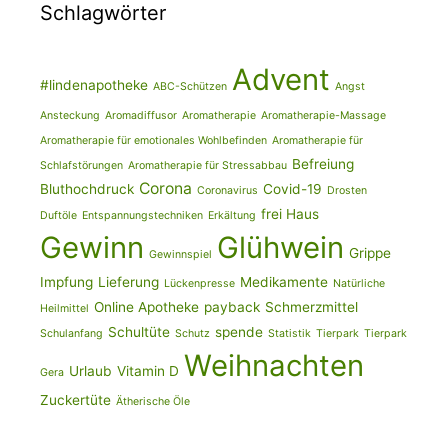
Schlagwörter
Advent
#lindenapotheke
ABC-Schützen
Angst
Ansteckung
Aromadiffusor
Aromatherapie
Aromatherapie-Massage
Aromatherapie für emotionales Wohlbefinden
Aromatherapie für
Befreiung
Schlafstörungen
Aromatherapie für Stressabbau
Corona
Bluthochdruck
Covid-19
Coronavirus
Drosten
frei Haus
Duftöle
Entspannungstechniken
Erkältung
Gewinn
Glühwein
Grippe
Gewinnspiel
Impfung
Lieferung
Medikamente
Lückenpresse
Natürliche
Online Apotheke
payback
Schmerzmittel
Heilmittel
Schultüte
spende
Schulanfang
Schutz
Statistik
Tierpark
Tierpark
Weihnachten
Urlaub
Vitamin D
Gera
Zuckertüte
Ätherische Öle