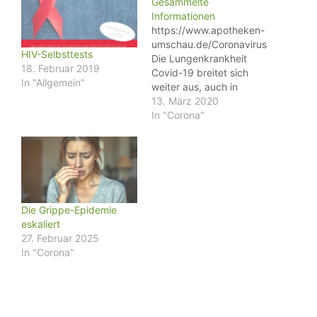
Gesammelte
Informationen
https://www.apotheken-
umschau.de/Coronavirus
HIV-Selbsttests
Die Lungenkrankheit
18. Februar 2019
Covid-19 breitet sich
In "Allgemein"
weiter aus, auch in
Deutschland. Hier finden
13. März 2020
Sie unsere Meldungen
In "Corona"
zu der Epidemie und
weiterführende Links zu
wichtigen Fragen und
Antworten von
öffentlichen StellenVON
APOTHEKEN UMSCHAU,
Die Grippe-Epidemie
AKTUALISIERT AM
eskaliert
13.03.2020 Tückischer
27. Februar 2025
Erreger: Der Coronavirus
In "Corona"
befällt die Lunge und
kann zu trockenem
Husten, Fieber und
Atemnot…