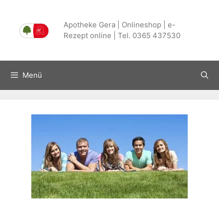
Zum
Inhalt
Apotheke Gera | Onlineshop | e-
springen
Rezept online | Tel. 0365 437530
Menü