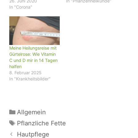
26. Juni 2020
In "Pflanzenheilkunde"
In "Corona"
Meine Heilungsreise mit
Gürtelrose: Wie Vitamin
C und D mir in 14 Tagen
halfen
8. Februar 2025
In "Krankheitsbilder"
Kategorien
Allgemein
Schlagwörter
Pflanzliche Fette
Hautpflege