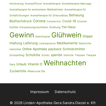
Ansteckung
Aromadiffusor
Aromatherapie
Aromatherapie-Massage
Aromatherapie für emotionales Wohlbefinden
Aromatherapie für
Befreiung
Schlafstörungen
Aromatherapie für Stressabbau
Corona
Bluthochdruck
Covid-19
Coronavirus
Drosten
frei Haus
Duftöle
Entspannungstechniken
Erkältung
Gewinn
Glühwein
Grippe
Gewinnspiel
Impfung
Lieferung
Medikamente
Lückenpresse
Natürliche
Online Apotheke
payback
Schmerzmittel
Heilmittel
Schultüte
spende
Schulanfang
Schutz
Statistik
Tierpark
Tierpark
Weihnachten
Urlaub
Vitamin D
Gera
Zuckertüte
Ätherische Öle
Impressum
Datenschutz
© 2026 Linden-Apotheke Gera Sandra Diezel e. Kfr.