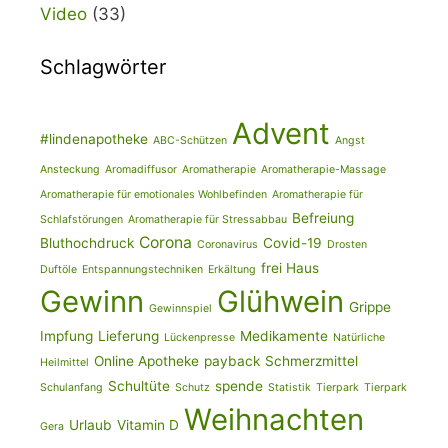
Video
(33)
Schlagwörter
Advent
#lindenapotheke
ABC-Schützen
Angst
Ansteckung
Aromadiffusor
Aromatherapie
Aromatherapie-Massage
Aromatherapie für emotionales Wohlbefinden
Aromatherapie für
Befreiung
Schlafstörungen
Aromatherapie für Stressabbau
Corona
Bluthochdruck
Covid-19
Coronavirus
Drosten
frei Haus
Duftöle
Entspannungstechniken
Erkältung
Gewinn
Glühwein
Grippe
Gewinnspiel
Impfung
Lieferung
Medikamente
Lückenpresse
Natürliche
Online Apotheke
payback
Schmerzmittel
Heilmittel
Schultüte
spende
Schulanfang
Schutz
Statistik
Tierpark
Tierpark
Weihnachten
Urlaub
Vitamin D
Gera