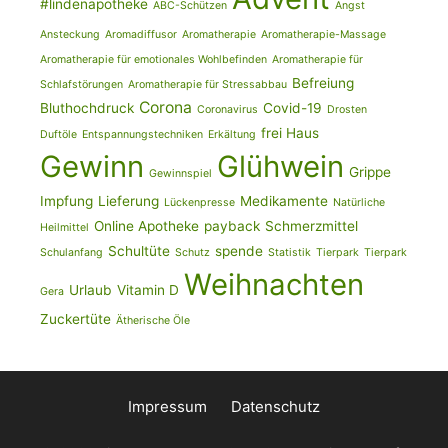
#lindenapotheke
ABC-Schützen
Angst
Ansteckung
Aromadiffusor
Aromatherapie
Aromatherapie-Massage
Aromatherapie für emotionales Wohlbefinden
Aromatherapie für
Befreiung
Schlafstörungen
Aromatherapie für Stressabbau
Corona
Bluthochdruck
Covid-19
Coronavirus
Drosten
frei Haus
Duftöle
Entspannungstechniken
Erkältung
Gewinn
Glühwein
Grippe
Gewinnspiel
Impfung
Lieferung
Medikamente
Lückenpresse
Natürliche
Online Apotheke
payback
Schmerzmittel
Heilmittel
Schultüte
spende
Schulanfang
Schutz
Statistik
Tierpark
Tierpark
Weihnachten
Urlaub
Vitamin D
Gera
Zuckertüte
Ätherische Öle
Impressum
Datenschutz